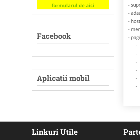
- sup
formularul de aici
- ada
- hos
- men
Facebook
- pag
- Dat
- De
- Lo
- Des
Aplicatii mobil
- Ga
- Poz
Linkuri Utile
Part