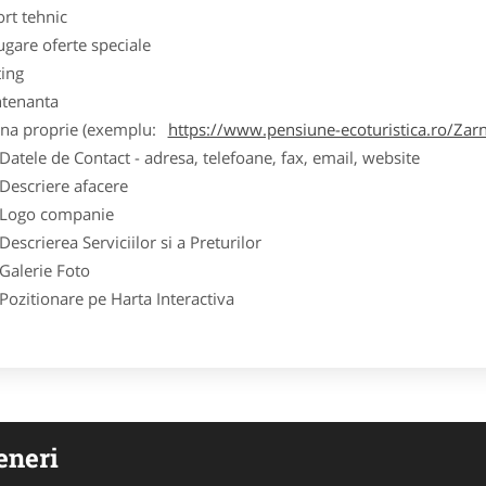
ort tehnic
ugare oferte speciale
ting
tenanta
ina proprie (exemplu:
https://www.pensiune-ecoturistica.ro/Zarn
ele de Contact - adresa, telefoane, fax, email, website
scriere afacere
go companie
crierea Serviciilor si a Preturilor
lerie Foto
itionare pe Harta Interactiva
eneri