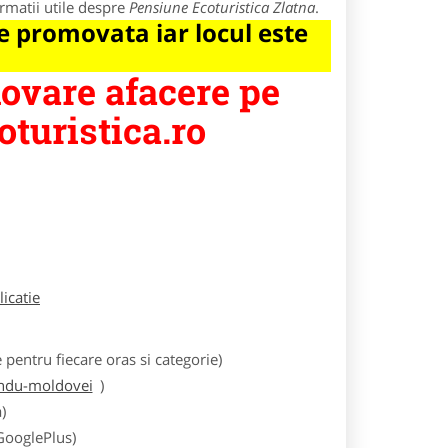
rmatii utile despre
Pensiune Ecoturistica Zlatna
.
 promovata iar locul este
vare afacere pe
turistica.ro
licatie
entru fiecare oras si categorie)
undu-moldovei
)
)
 GooglePlus)