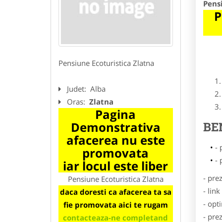
Pens
P
Pensiune Ecoturistica Zlatna
Judet:
Alba
Oras:
Zlatna
Pagina
Demonstrativa
BE
afacerea nu este
- 
promovata
- 
iar locul este liber
- pre
Pensiune Ecoturistica Zlatna
- lin
daca doresti ca afacerea ta sa
- opt
fie promovata aici te rugam
- pre
contacteaza-ne completand