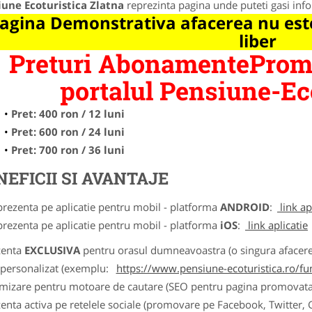
iune Ecoturistica Zlatna
reprezinta pagina unde puteti gasi info
agina Demonstrativa afacerea nu este
liber
Preturi AbonamentePromo
portalul Pensiune-Eco
Pret: 400 ron / 12 luni
Pret: 600 ron / 24 luni
Pret: 700 ron / 36 luni
NEFICII SI AVANTAJE
prezenta pe aplicatie pentru mobil - platforma
ANDROID
:
link ap
prezenta pe aplicatie pentru mobil - platforma
iOS
:
link aplicatie
zenta
EXCLUSIVA
pentru orasul dumneavoastra (o singura afacere p
k personalizat (exemplu:
https://www.pensiune-ecoturistica.ro/f
imizare pentru motoare de cautare (SEO pentru pagina promovata
zenta activa pe retelele sociale (promovare pe Facebook, Twitter,