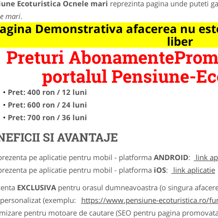
iune Ecoturistica Ocnele mari
reprezinta pagina unde puteti ga
e mari
.
agina Demonstrativa afacerea nu este
liber
Preturi AbonamentePromo
portalul Pensiune-Eco
Pret: 400 ron / 12 luni
Pret: 600 ron / 24 luni
Pret: 700 ron / 36 luni
NEFICII SI AVANTAJE
prezenta pe aplicatie pentru mobil - platforma
ANDROID
:
link ap
prezenta pe aplicatie pentru mobil - platforma
iOS
:
link aplicatie
zenta
EXCLUSIVA
pentru orasul dumneavoastra (o singura afacere p
k personalizat (exemplu:
https://www.pensiune-ecoturistica.ro/f
imizare pentru motoare de cautare (SEO pentru pagina promovata