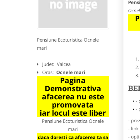
Pens
Ocnel
P
Pensiune Ecoturistica Ocnele
mari
Judet:
Valcea
Oras:
Ocnele mari
Pagina
Demonstrativa
BE
afacerea nu este
- 
promovata
- 
iar locul este liber
- pre
Pensiune Ecoturistica Ocnele
- lin
mari
- opt
daca doresti ca afacerea ta sa