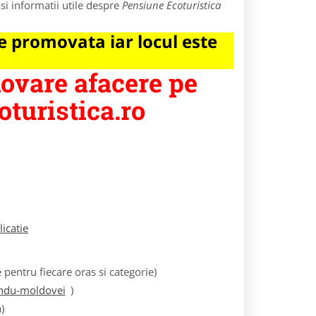
si informatii utile despre
Pensiune Ecoturistica
 promovata iar locul este
vare afacere pe
turistica.ro
licatie
entru fiecare oras si categorie)
undu-moldovei
)
)