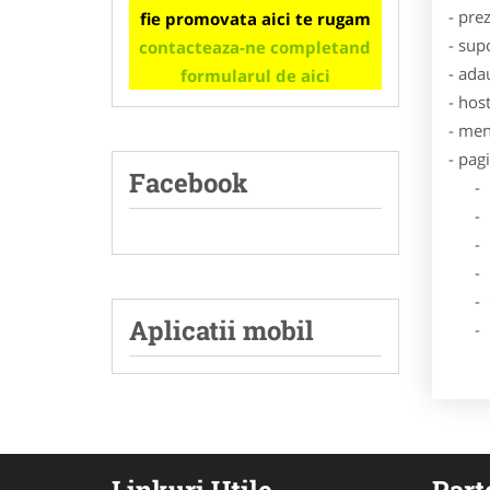
- pre
fie promovata aici te rugam
- sup
contacteaza-ne completand
- ada
formularul de aici
- hos
- men
- pag
Facebook
- Dat
- De
- Lo
- Des
- Ga
Aplicatii mobil
- Poz