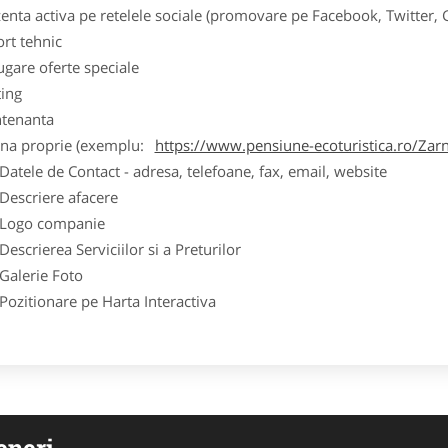
zenta activa pe retelele sociale (promovare pe Facebook, Twitter,
ort tehnic
ugare oferte speciale
ting
tenanta
ina proprie (exemplu:
https://www.pensiune-ecoturistica.ro/Zarn
ele de Contact - adresa, telefoane, fax, email, website
scriere afacere
go companie
crierea Serviciilor si a Preturilor
lerie Foto
itionare pe Harta Interactiva