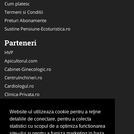
Cum platesc
Termeni si Conditii
Preturi Abonamente
Sustine Pensiune-Ecoturistica.ro
Parteneri
HVP
Apicultorul.com
Cabinet-Ginecologic.ro
CentruInchirieri.ro
Cardiologul.ro
Clinica-Privata.ro
Croitorie-Marochinarie.ro
FirmaPieseauto.ro
Website-ul utilizeaza cookie pentru a reţine
Birouri-Cadastru.ro
detaliile de conectare, pentru a colecta
statistici cu scopul de a optimiza functionarea
Cabinet-Individual.ro
site-ului si pentru a furniza marketing in baza