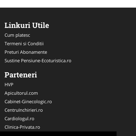
Linkuri Utile
Cum platesc
Termeni si Conditii
Preturi Abonamente
Sustine Pensiune-Ecoturistica.ro
Parteneri
HVP
Apicultorul.com
Cabinet-Ginecologic.ro
CentruInchirieri.ro
Cardiologul.ro
Clinica-Privata.ro
Croitorie-Marochinarie.ro