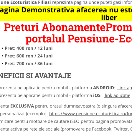
une Ecoturistica Filiasi
reprezinta pagina unde puteti gasi infor
agina Demonstrativa afacerea nu este
liber
Preturi AbonamentePromo
portalul Pensiune-Eco
Pret: 400 ron / 12 luni
Pret: 600 ron / 24 luni
Pret: 700 ron / 36 luni
NEFICII SI AVANTAJE
prezenta pe aplicatie pentru mobil - platforma
ANDROID
:
link ap
prezenta pe aplicatie pentru mobil - platforma
iOS
:
link aplicatie
zenta
EXCLUSIVA
pentru orasul dumneavoastra (o singura afacere p
k personalizat (exemplu:
https://www.pensiune-ecoturistica.ro/f
imizare pentru motoare de cautare (SEO pentru pagina promovata
zenta activa pe retelele sociale (promovare pe Facebook, Twitter,