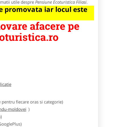
matii utile despre
Pensiune Ecoturistica Filiasi
.
 promovata iar locul este
vare afacere pe
turistica.ro
licatie
entru fiecare oras si categorie)
undu-moldovei
)
)
 GooglePlus)