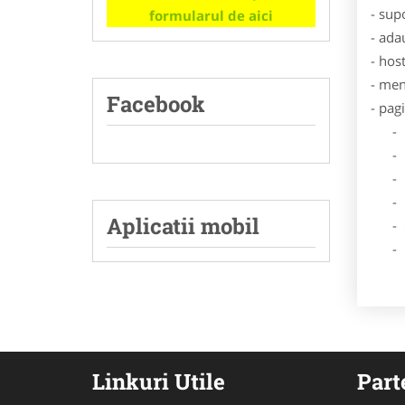
- sup
formularul de aici
- ada
- hos
- men
Facebook
- pag
- Dat
- De
- Lo
- Des
Aplicatii mobil
- Ga
- Poz
Linkuri Utile
Part