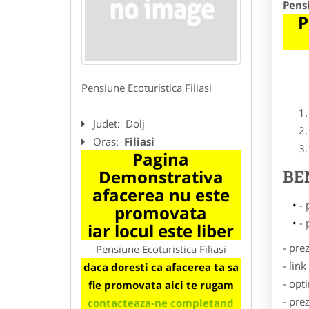
Pensi
P
Pensiune Ecoturistica Filiasi
Judet:
Dolj
Oras:
Filiasi
Pagina
Demonstrativa
BE
afacerea nu este
- 
promovata
- 
iar locul este liber
- pre
Pensiune Ecoturistica Filiasi
- lin
daca doresti ca afacerea ta sa
- opt
fie promovata aici te rugam
- pre
contacteaza-ne completand