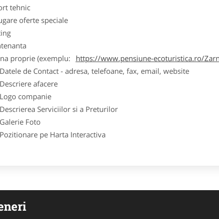
ort tehnic
ugare oferte speciale
ting
tenanta
ina proprie (exemplu:
https://www.pensiune-ecoturistica.ro/Zarn
ele de Contact - adresa, telefoane, fax, email, website
scriere afacere
go companie
crierea Serviciilor si a Preturilor
lerie Foto
itionare pe Harta Interactiva
eneri