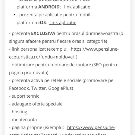
platforma
ANDROID
:
link aplicatie
- prezenta pe aplicatie pentru mobil -
platforma
iOS
:
link aplicatie
- prezenta
EXCLUSIVA
pentru orasul dumneavoastra (o
singura afacere pentru fiecare oras si categorie)
- link personalizat (exemplu:
https://www.pensiune-
ecoturistica.ro/fundu-moldovei
)
- optimizare pentru motoare de cautare (SEO pentru
pagina promovata)
- prezenta activa pe retelele sociale (promovare pe
Facebook, Twitter, GooglePlus)
- suport tehnic
- adaugare oferte speciale
- hosting
- mentenanta
- pagina proprie (exemplu:
https://www.pensiune-
ecoturistica.ro/Zarnesti
) unde veti putea afisa: