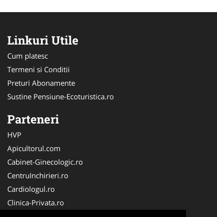
Linkuri Utile
Cum platesc
Termeni si Conditii
Preturi Abonamente
Sustine Pensiune-Ecoturistica.ro
Parteneri
HVP
Apicultorul.com
Cabinet-Ginecologic.ro
CentruInchirieri.ro
Cardiologul.ro
Clinica-Privata.ro
Croitorie-Marochinarie.ro