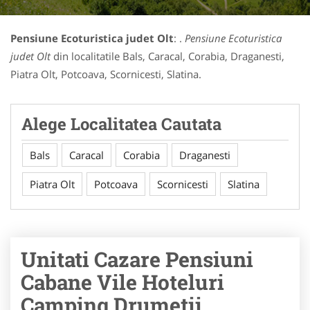
Pensiune Ecoturistica judet Olt
: .
Pensiune Ecoturistica
judet Olt
din localitatile Bals, Caracal, Corabia, Draganesti,
Piatra Olt, Potcoava, Scornicesti, Slatina.
Alege Localitatea Cautata
Bals
Caracal
Corabia
Draganesti
Piatra Olt
Potcoava
Scornicesti
Slatina
Unitati Cazare Pensiuni
Cabane Vile Hoteluri
Camping Drumetii